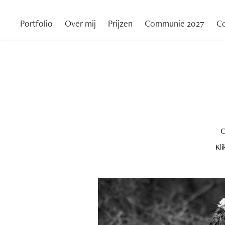
Portfolio
Over mij
Prijzen
Communie 2027
Co
C
Kl