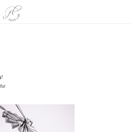
4?
fo!